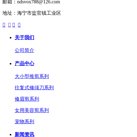
邮箱：ndsvox788@126.com
地址：海宁市盐官镇工业区




关于我们
公司简介
产品中心
大小型推剪系列
往复式修须刀系列
修眉剪系列
女用美容剪系列
宠物系列
新闻资讯