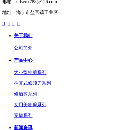
邮箱：ndsvox788@126.com
地址：海宁市盐官镇工业区




关于我们
公司简介
产品中心
大小型推剪系列
往复式修须刀系列
修眉剪系列
女用美容剪系列
宠物系列
新闻资讯