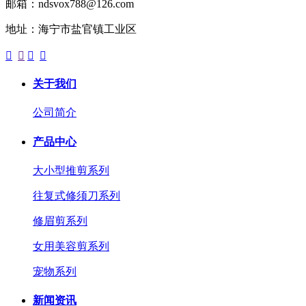
邮箱：ndsvox788@126.com
地址：海宁市盐官镇工业区




关于我们
公司简介
产品中心
大小型推剪系列
往复式修须刀系列
修眉剪系列
女用美容剪系列
宠物系列
新闻资讯